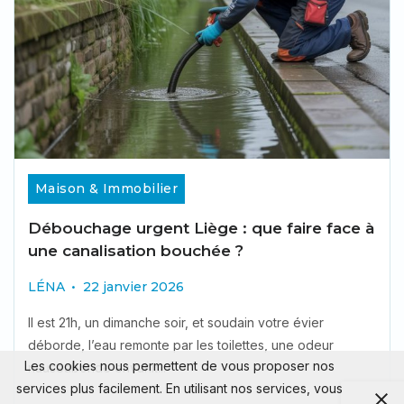
Maison & Immobilier
Débouchage urgent Liège : que faire face à
une canalisation bouchée ?
LÉNA
22 janvier 2026
Il est 21h, un dimanche soir, et soudain votre évier
déborde, l’eau remonte par les toilettes, une odeur
Les cookies nous permettent de vous proposer nos
nauséabonde envahit...
services plus facilement. En utilisant nos services, vous