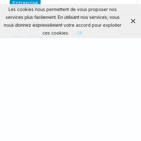
Entreprise
Les cookies nous permettent de vous proposer nos
Créer Un Site Web Professionnel Avec Une
services plus facilement. En utilisant nos services, vous
Agence Spécialisée
nous donnez expressément votre accord pour exploiter
ces cookies.
OK
LÉNA
27 mai 2025
Lorsqu'il s'agit de créer un site web professionnel, les
entreprises ont souvent recours à des agences
spécialisées pour obtenir un...